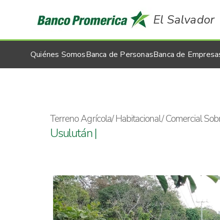
El Salvador
Quiénes Somos
Banca de Personas
Banca de Empresa
Terreno Agrícola/ Habitacional/ Comercial Sobr
Usulután |