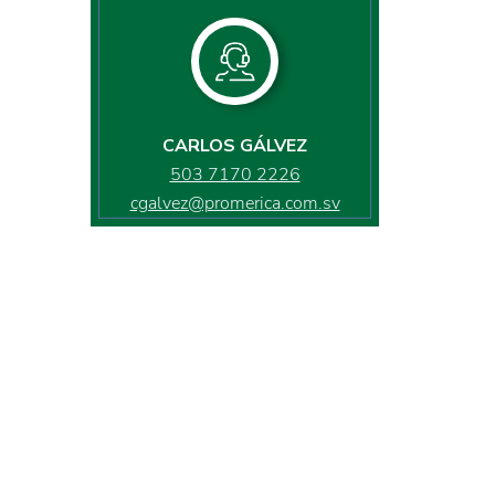
CARLOS GÁLVEZ
503 7170 2226
cgalvez@promerica.com.sv