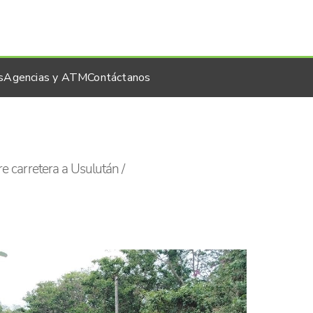
s
Agencias y ATM
Contáctanos
e carretera a Usulután /