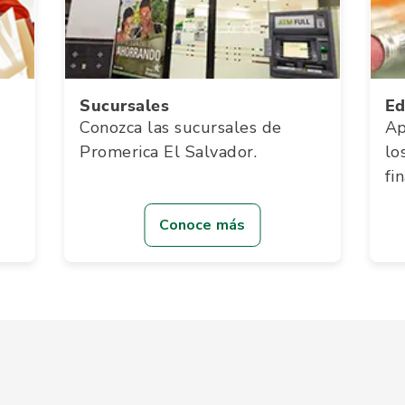
Sucursales
Ed
Conozca las sucursales de
Ap
Promerica El Salvador.
lo
fi
Conoce más