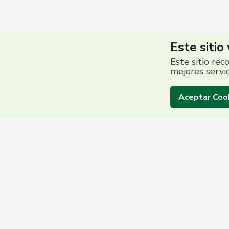
Este sitio
Este sitio rec
mejores servi
Aceptar Coo
Centro de Contac
(503) 2513 5000
Grupo Promerica | ©2026 Promerica El Salvador