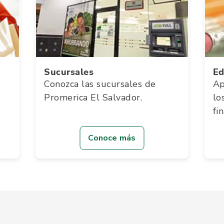
Sucursales
Ed
Conozca las sucursales de
Ap
Promerica El Salvador.
lo
fi
Conoce más