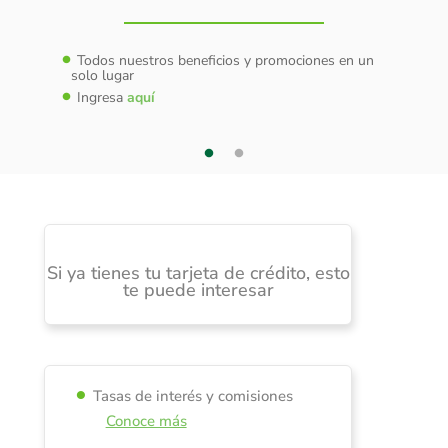
ica
Todos nuestros beneficios y promociones en un
Plan 
solo lugar
ctrónicos
Rec
por 
Ingresa
aquí
Cob
ncia
Plan 
Si ya tienes tu tarjeta de crédito, esto
te puede interesar
Tasas de interés y comisiones
Conoce más