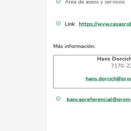
Área de aseos y servicios
Link
:
https://wvw.casasro
Más información:
Hans Dorcich
7170-2
hans.dorcich@pro
bancapreferencial@prome