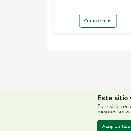
Conoce más
Este sitio
Este sitio rec
mejores servi
Aceptar Coo