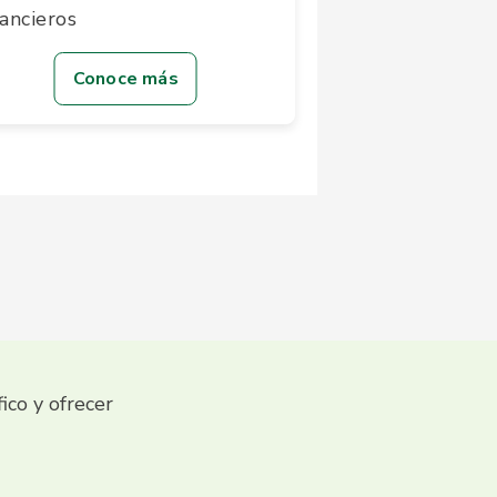
nancieros
Conoce más
fico y ofrecer