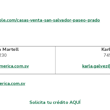
ble.com/casas-venta-san-salvador-paseo-prado
 Martell
Kar
230
74
merica.com.sv
karla.galvez
rica.com.sv
Solicita tu crédito AQUÍ