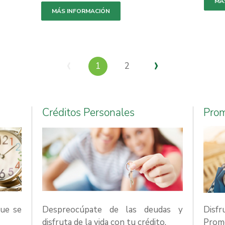
MÁ
MÁS INFORMACIÓN
Previous
Next
‹
›
1
2
Créditos Personales
Pro
ue se
Despreocúpate de las deudas y
Disf
disfruta de la vida con tu crédito.
Prome