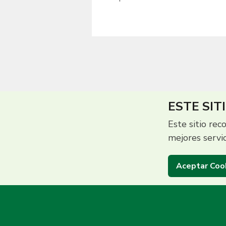
ESTE SIT
Este sitio rec
mejores servi
Aceptar Coo
Centro de Contac
(503) 2513 5000