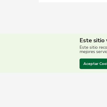
Este sitio
Este sitio rec
mejores servi
Aceptar Coo
Centro de Contac
(503) 2513 5000