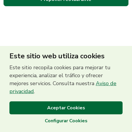
Este sitio web utiliza cookies
Este sitio recopila cookies para mejorar tu
experiencia, analizar el tráfico y ofrecer
Centro de Contacto
mejores servicios. Consulta nuestra
Aviso de
(503) 2513 5000
privacidad
.
Aceptar Cookies
Grupo Promerica | ©2026 Promerica El Salvador
Configurar Cookies