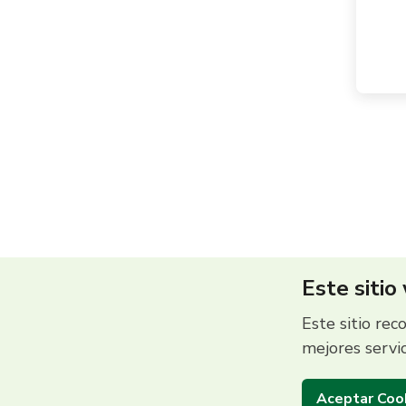
Este sitio
Centro de Contac
Este sitio rec
(503) 2513 5000
mejores servi
Aceptar Coo