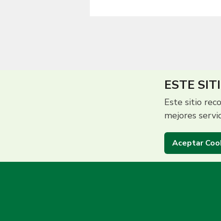
ESTE SIT
Este sitio rec
mejores servi
Aceptar Coo
Centro de Contac
(503) 2513 5000
Grupo Promerica | ©2026 Promerica El Salvador