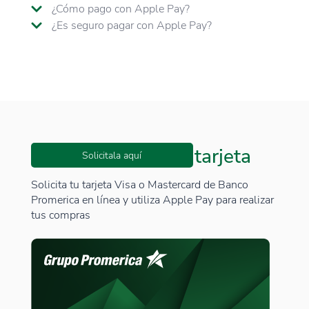
¿Cómo pago con Apple Pay?
¿Es seguro pagar con Apple Pay?
Aún no tienes una tarjeta
Solicitala aquí
Solicita tu tarjeta Visa o Mastercard de Banco
Promerica en línea y utiliza Apple Pay para realizar
tus compras