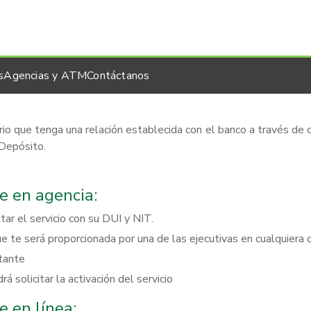
s
Agencias y ATM
Contáctanos
ario que tenga una relación establecida con el banco a través de 
 Depósito.
e en agencia:
tar el servicio con su DUI y NIT.
ue te será proporcionada por una de las ejecutivas en cualquiera
itante
á solicitar la activación del servicio
 en línea: