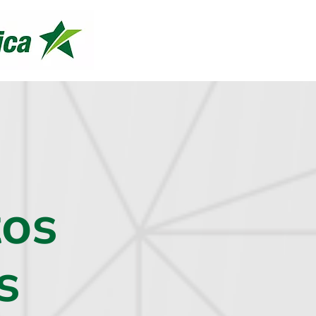
tos
s