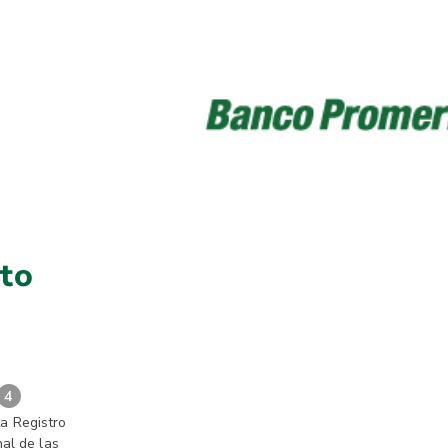
nto
4
a Registro
al de las