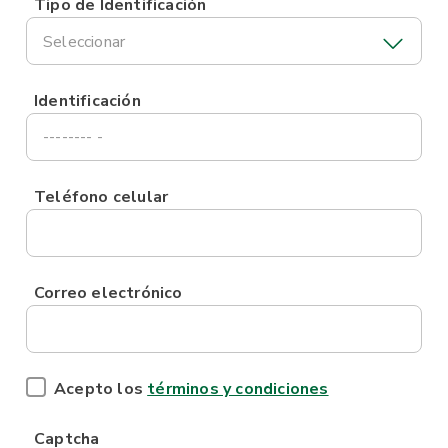
Tipo de Identificación
Seleccionar
Identificación
Teléfono celular
Correo electrónico
Acepto los
términos y condiciones
Captcha