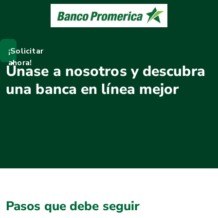
¡Solicitar
ahora!
Únase a nosotros y descubra
una banca en línea mejor
Pasos que debe seguir