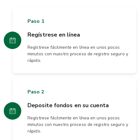
Paso 1
Regístrese en línea
Regístrese fácilmente en línea en unos pocos
minutos con nuestro proceso de registro seguro y
rápido.
Paso 2
Deposite fondos en su cuenta
Regístrese fácilmente en línea en unos pocos
minutos con nuestro proceso de registro seguro y
rápido.