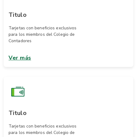
Titulo
Tarjetas con beneficios exclusivos
para los miembros del Colegio de
Contadores
Ver más
Titulo
Tarjetas con beneficios exclusivos
para los miembros del Colegio de