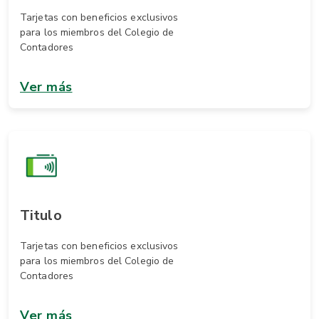
Tarjetas con beneficios exclusivos
para los miembros del Colegio de
Contadores
Ver más
Titulo
Tarjetas con beneficios exclusivos
para los miembros del Colegio de
Contadores
Ver más