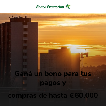
Ganá un bono para tus
pagos y
compras de
hasta ₡60.000