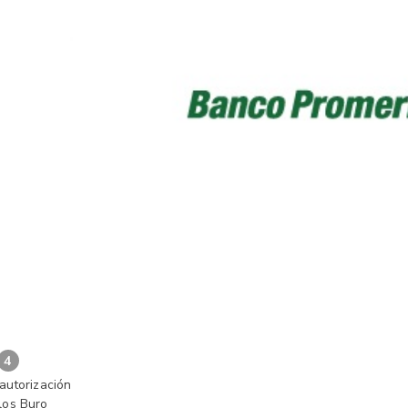
4
autorización
los Buro