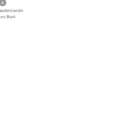
4
autorización
los Buró