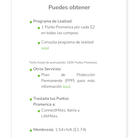
Puedes obtener
Programa de Lealtad:
1 Punto Promerica por cada $2
en todas las compras.
to
Consulta programa de lealtad
aquí
r compras,
La forma 
e manejar
pagos y 
Techo Anual de acumulación: 100K Puntos Promerica.
Otros Servicios:
Plan de Protección
Permanente (PPP) para más
información
aquí
.
Traslada tus Puntos
Promerica
a:
ConnectMiles, Iberia y
LifeMiles.
Membresía
: 1.54+IVA ($1.74)