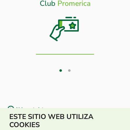
Club
Promerica
Otros
Beneficios
Volver a tarjetas
ESTE SITIO WEB UTILIZA
COOKIES