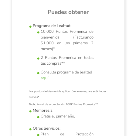
Puedes obtener
Programa de Lealtad:
10,000 Puntos Promerica de
bienvenida (Facturando
untos
Pro
$1,000 en los primeros 2
meses
)*.
en Puntos,
Tus compr
2 Puntos Promerica en todas
onvenga
elije 
tus compras**.
Consulta programa de lealtad
aquí
Los puntos de bienvenida aplican únicamente para solicitudes
nuevas*.
Techo Anual de acumulación: 100K Puntos Promerica**.
Membresía
:
Gratis el primer año.
Otros Servicios:
Plan de Protección