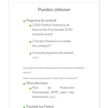
Puedes obtener
Programa de Lealtad:
2,000 Puntos Promerica de
bienvenida (Facturando $100
untos
Pro
el primer mes)*.
2 Puntos Promerica en todas
en Puntos,
Tus compr
tus compras**.
onvenga
elije 
Consulta programa de lealtad
aquí
Los puntos de bienvenida aplican únicamente para solicitudes
nuevas*.
Techo Anual de acumulación: 100K Puntos Promerica**.
Otros Servicios:
Plan de Protección
Permanente (PPP)
para más
información
aquí
.
Traslada tus Puntos