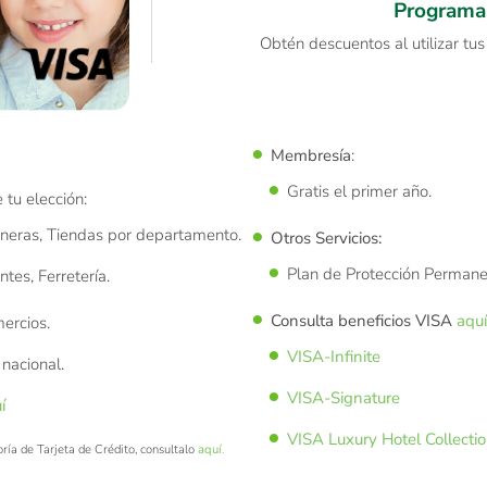
Program
Obtén descuentos al utilizar tu
Membresía
:
Gratis el primer año.
tu elección:
ineras, Tiendas por departamento.
Otros Servicios:
Plan de Protección Permane
tes, Ferretería.
Consulta beneficios VISA
aquí
ercios.
VISA-Infinite
nacional.
VISA-Signature
í
VISA Luxury Hotel Collecti
a de Tarjeta de Crédito, consultalo
aquí
.