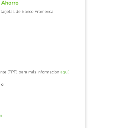
a
Ahorro
s tarjetas de Banco Promerica
nte (PPP)
para más información
aquí
.
o:
on