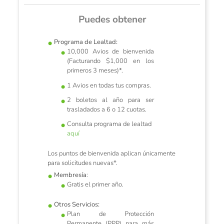
Puedes obtener
Programa de Lealtad:
10,000 Avios de bienvenida
(Facturando $1,000 en los
s
primeros 3 meses)*.
1 Avios en todas tus compras.
 Banco
Con l
siempre has
Promerica,
2 boletos al año para ser
trasladados a 6 o 12 cuotas.
Consulta programa de lealtad
aquí
Los puntos de bienvenida aplican únicamente
para solicitudes nuevas*.
Membresía
:
Gratis el primer año.
Otros Servicios:
Plan de Protección
Permanente (PPP) para más